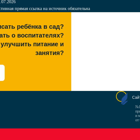
.07.2026
тивная прямая ссылка на источник обязательна
сать ребёнка в сад?
ать о воспитателях?
к улучшить питание и
занятия?
Сай
№1
пр
и 
от