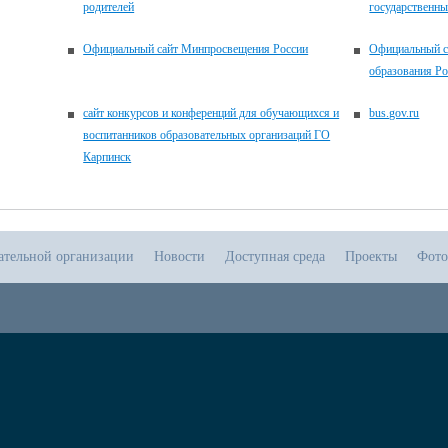
родителей
государственн
Официальный сайт Минпросвещения России
Официальный с
образования Р
сайт конкурсов и конференций для обучающихся и
bus.gov.ru
воспитанников образовательных организаций ГО
Карпинск
ательной организации
Новости
Доступная среда
Проекты
Фото