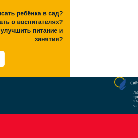
сать ребёнка в сад?
ать о воспитателях?
к улучшить питание и
занятия?
Сай
№1
пр
и 
от