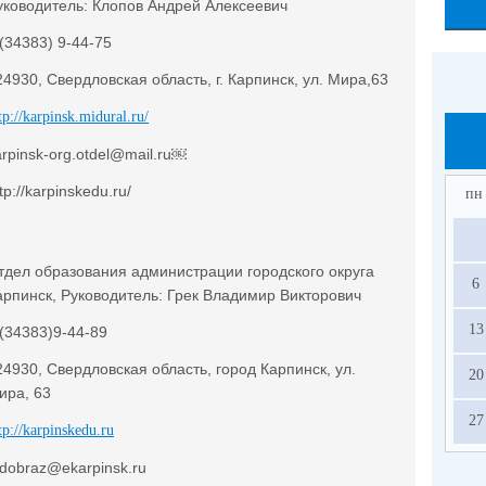
уководитель: Клопов Андрей Алексеевич
 (34383) 9-44-75
24930, Свердловская область, г. Карпинск, ул. Мира,63
tp://karpinsk.midural.ru/
arpinsk-org.otdel@mail.ru￼
tp://karpinskedu.ru/
пн
тдел образования администрации городского округа
6
арпинск, Руководитель: Грек Владимир Викторович
13
 (34383)9-44-89
24930, Свердловская область, город Карпинск, ул.
20
ира, 63
27
tp://karpinskedu.ru
tdobraz@ekarpinsk.ru