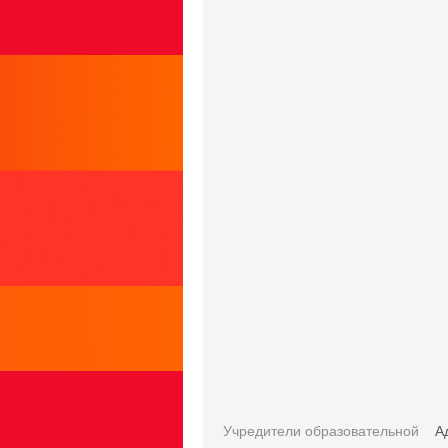
Учредители образовательной
А