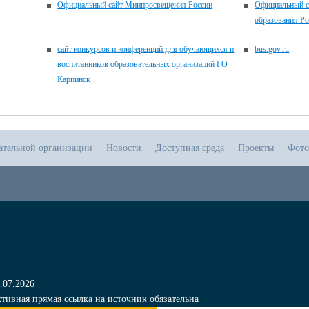
Официальный сайт Минпросвещения России
Официальный с
образования Р
сайт конкурсов и конференций для обучающихся и
bus.gov.ru
воспитанников образовательных организаций ГО
Карпинск
ательной организации
Новости
Доступная среда
Проекты
Фото
.07.2026
тивная прямая ссылка на источник обязательна