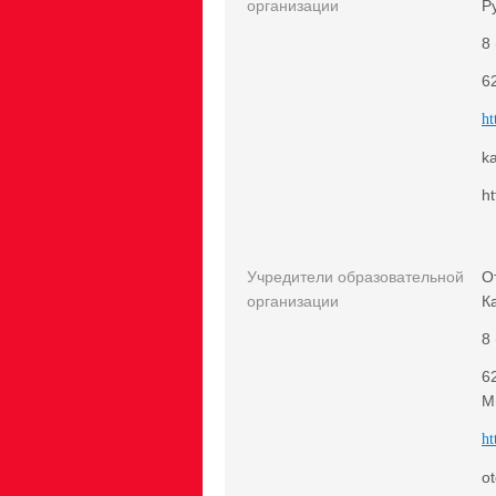
организации
Р
8
6
ht
k
ht
Учредители образовательной
О
организации
К
8
6
М
ht
o