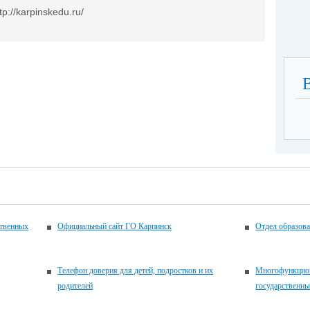
tp://karpinskedu.ru/
ственных
Официальный сайт ГО Карпинск
Отдел образов
Телефон доверия для детей, подростков и их
Многофункцион
родителей
государственн