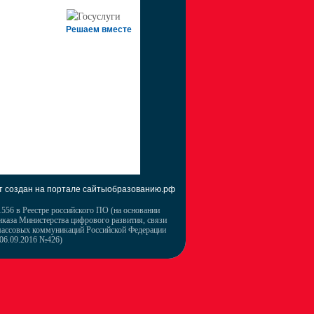
Решаем вместе
т создан на портале сайтыобразованию.рф
556 в Реестре российского ПО (на основании
иказа Министерства цифрового развития, связи
массовых коммуникаций Российской Федерации
 06.09.2016 №426)