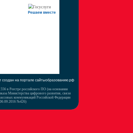
Решаем вместе
т создан на портале сайтыобразованию.рф
556 в Реестре российского ПО (на основании
иказа Министерства цифрового развития, связи
массовых коммуникаций Российской Федерации
 06.09.2016 №426)