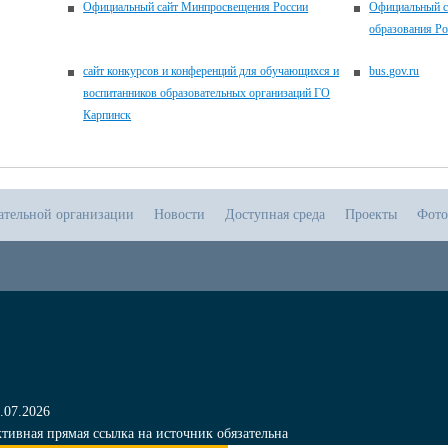
Официальный сайт Минпросвещения России
Официальный с
образования Р
сайт конкурсов и конференций для обучающихся и
bus.gov.ru
воспитанников образовательных организаций ГО
Карпинск
ательной организации
Новости
Доступная среда
Проекты
Фото
.07.2026
тивная прямая ссылка на источник обязательна