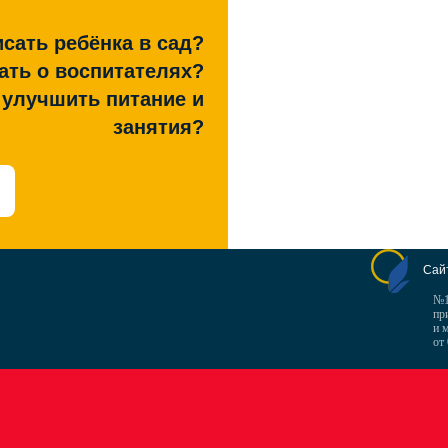
сать ребёнка в сад?
ать о воспитателях?
к улучшить питание и
занятия?
Сай
№1
пр
и 
от