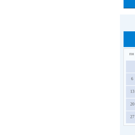
пн
6
13
20
27