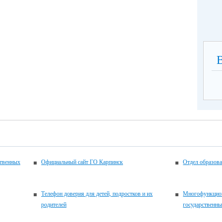
ственных
Официальный сайт ГО Карпинск
Отдел образов
Телефон доверия для детей, подростков и их
Многофункцион
родителей
государственн