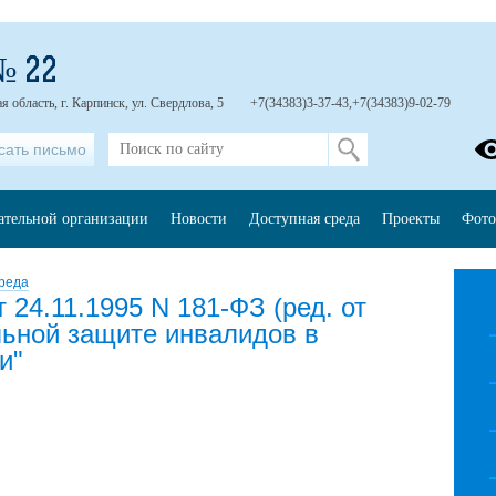
№ 22
 область, г. Карпинск, ул. Свердлова, 5
+7(34383)3-37-43,+7(34383)9-02-79
сать письмо
ательной организации
Новости
Доступная среда
Проекты
Фото
реда
 24.11.1995 N 181-ФЗ (ред. от
льной защите инвалидов в
и"