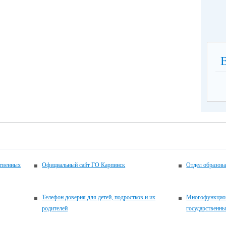
ственных
Официальный сайт ГО Карпинск
Отдел образов
Телефон доверия для детей, подростков и их
Многофункцион
родителей
государственн