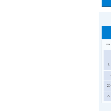
пн
6
13
20
27