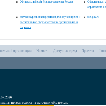
Официальный сайт Минпросвещения России
Официальный с
образования Р
сайт конкурсов и конференций для обучающихся и
bus.gov.ru
воспитанников образовательных организаций ГО
Карпинск
ательной организации
Новости
Доступная среда
Проекты
Фото
.07.2026
тивная прямая ссылка на источник обязательна