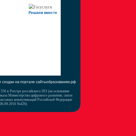
Решаем вместе
т создан на портале сайтыобразованию.рф
556 в Реестре российского ПО (на основании
иказа Министерства цифрового развития, связи
массовых коммуникаций Российской Федерации
 06.09.2016 №426)