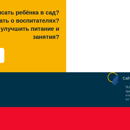
сать ребёнка в сад?
ать о воспитателях?
к улучшить питание и
занятия?
Сай
№1
пр
и 
от